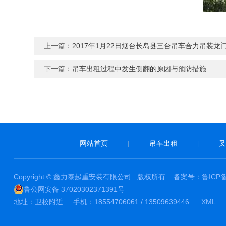
上一篇：
2017年1月22日烟台长岛县三台吊车合力吊装龙
下一篇：
吊车出租过程中发生侧翻的原因与预防措施
网站首页
吊车出租
叉
|
|
Copyright © 鑫力泰起重安装有限公司 版权所有 备案号：
鲁ICP备
鲁公网安备 37020302371391号
地址：卫校附近 手机：18554706061 / 13509639446
XML