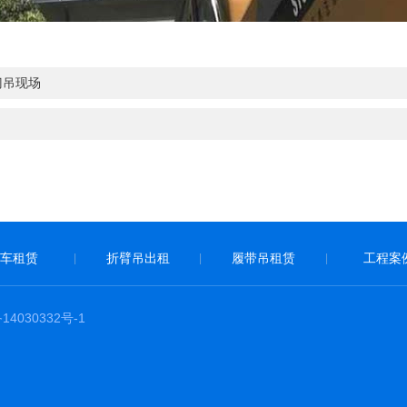
门吊现场
车租赁
折臂吊出租
履带吊租赁
工程案
|
|
|
14030332号-1